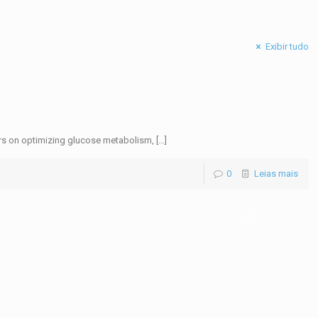
Exibir tudo
ters on optimizing glucose metabolism,
[…]
0
Leias mais