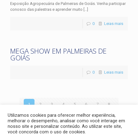
Exposição Agropecuária de Palmeiras de Goiás. Venha participar
conosco das palestras e aprender muito
[…]
0
Leias mais
MEGA SHOW EM PALMEIRAS DE
GOIÁS
0
Leias mais
1
2
3
4
5
6
7
8
Utilizamos cookies para oferecer melhor experiência,
9
10
11
12
13
14
15
16
melhorar o desempenho, analisar como você interage em
nosso site e personalizar conteúdo. Ao utilizar este site,
17
18
você concorda com o uso de cookies.