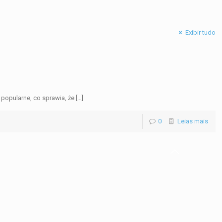
Exibir tudo
popularne, co sprawia, że
[…]
0
Leias mais