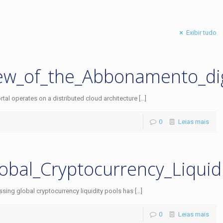
Exibir tudo
ew_of_the_Abbonamento_digi
rtal operates on a distributed cloud architecture
[…]
0
Leias mais
obal_Cryptocurrency_Liquid
ssing global cryptocurrency liquidity pools has
[…]
0
Leias mais