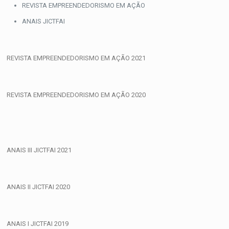
Skip
REVISTA EMPREENDEDORISMO EM AÇÃO
to
ANAIS JICTFAI
content
REVISTA EMPREENDEDORISMO EM AÇÃO 2021
REVISTA EMPREENDEDORISMO EM AÇÃO 2020
ANAIS III JICTFAI 2021
ANAIS II JICTFAI 2020
ANAIS I JICTFAI 2019