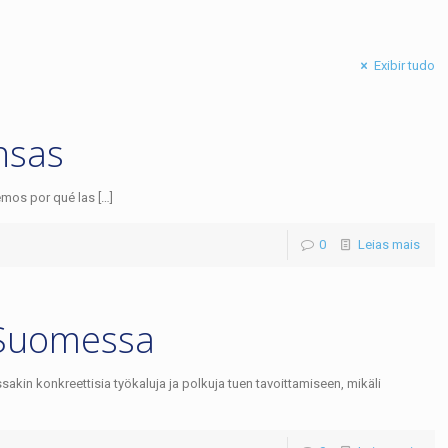
Exibir tudo
nsas
remos por qué las
[…]
0
Leias mais
ä Suomessa
akin konkreettisia työkaluja ja polkuja tuen tavoittamiseen, mikäli