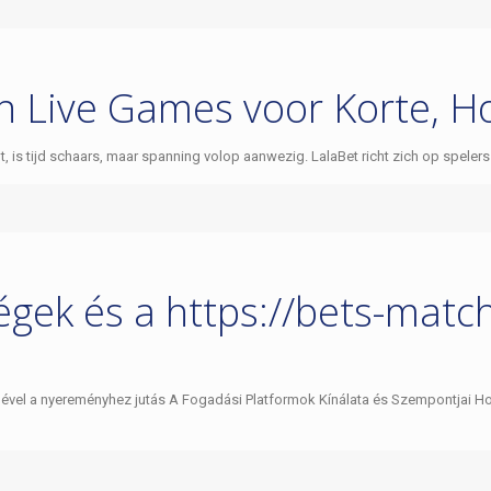
en Live Games voor Korte, H
is tijd schaars, maar spanning volop aanwezig. LalaBet richt zich op spelers
égek és a https://bets-matc
gével a nyereményhez jutás A Fogadási Platformok Kínálata és Szempontjai