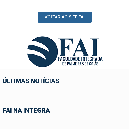
VOLTAR AO SITE FAI
ÚLTIMAS NOTÍCIAS
FAI NA INTEGRA