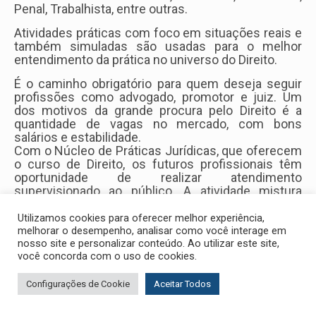
Penal, Trabalhista, entre outras.
Atividades práticas com foco em situações reais e
também simuladas são usadas para o melhor
entendimento da prática no universo do Direito.
É o caminho obrigatório para quem deseja seguir
profissões como advogado, promotor e juiz. Um
dos motivos da grande procura pelo Direito é a
quantidade de vagas no mercado, com bons
salários e estabilidade.
Com o Núcleo de Práticas Jurídicas, que oferecem
o curso de Direito, os futuros profissionais têm
oportunidade de realizar atendimento
supervisionado ao público. A atividade mistura
conceitos teóricos e práticos e proporciona ao
aluno contato direto com o ambiente jurídico.
Utilizamos cookies para oferecer melhor experiência,
melhorar o desempenho, analisar como você interage em
nosso site e personalizar conteúdo. Ao utilizar este site,
você concorda com o uso de cookies.
Configurações de Cookie
Aceitar Todos