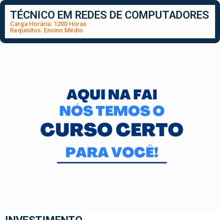
TÉCNICO EM REDES DE COMPUTADORES
Carga Horária: 1200 Horas
Requisitos: Ensino Médio