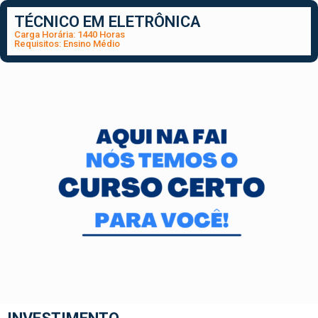
TÉCNICO EM ELETRÔNICA
Carga Horária: 1440 Horas
Requisitos: Ensino Médio