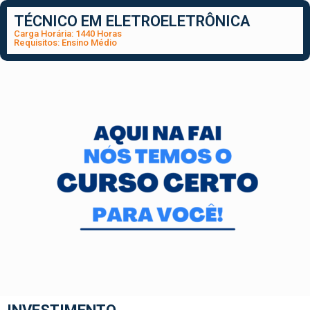
TÉCNICO EM ELETROELETRÔNICA
Carga Horária: 1440 Horas
Requisitos: Ensino Médio