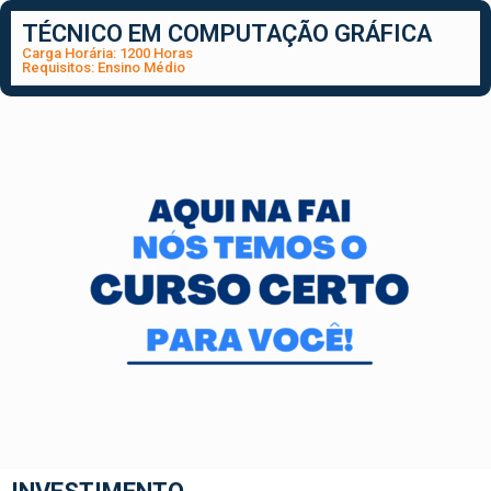
TÉCNICO EM COMPUTAÇÃO GRÁFICA
Carga Horária: 1200 Horas
Requisitos: Ensino Médio