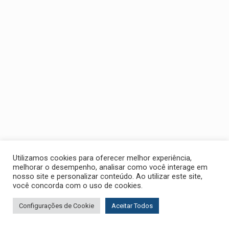
Utilizamos cookies para oferecer melhor experiência,
melhorar o desempenho, analisar como você interage em
nosso site e personalizar conteúdo. Ao utilizar este site,
você concorda com o uso de cookies.
Configurações de Cookie
Aceitar Todos