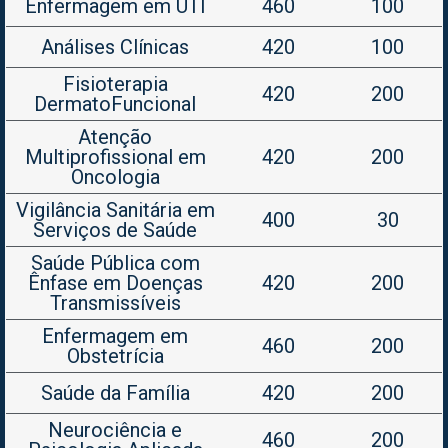
Enfermagem em UTI
460
100
Análises Clínicas
420
100
Fisioterapia
420
200
DermatoFuncional
Atenção
Multiprofissional em
420
200
Oncologia
Vigilância Sanitária em
400
30
Serviços de Saúde
Saúde Pública com
Ênfase em Doenças
420
200
Transmissíveis
Enfermagem em
460
200
Obstetrícia
Saúde da Família
420
200
Neurociência e
460
200