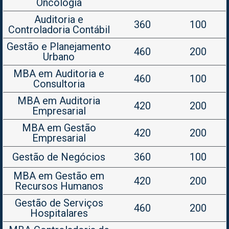
Oncologia
Auditoria e
360
100
Controladoria Contábil
Gestão e Planejamento
460
200
Urbano
MBA em Auditoria e
460
100
Consultoria
MBA em Auditoria
420
200
Empresarial
MBA em Gestão
420
200
Empresarial
Gestão de Negócios
360
100
MBA em Gestão em
420
200
Recursos Humanos
Gestão de Serviços
460
200
Hospitalares