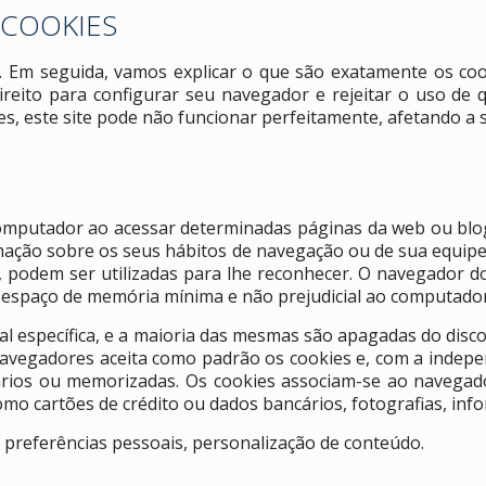
 COOKIES
o. Em seguida, vamos explicar o que são exatamente os cook
ireito para configurar seu navegador e rejeitar o uso de q
es, este site pode não funcionar perfeitamente, afetando a 
omputador ao acessar determinadas páginas da web ou blo
rmação sobre os seus hábitos de navegação ou de sua equipe
podem ser utilizadas para lhe reconhecer. O navegador d
m espaço de memória mínima e não prejudicial ao computador
 específica, e a maioria das mesmas são apagadas do disco 
navegadores aceita como padrão os cookies e, com a inde
rios ou memorizadas. Os cookies associam-se ao navegado
 cartões de crédito ou dados bancários, fotografias, info
, preferências pessoais, personalização de conteúdo.