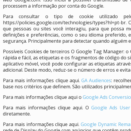
processem a informação por conta do Google.
Para consultar o tipo de cookie utilizado 
https://policies.google.com/technologies/types?hl=pt-br
que pessoas ou sites você interagiu, para que possa m
definições e preferências, como o seu idioma preferido, e
segurança. Principalmente para detectar quando alguém es
Possíveis Cookies de terceiros O Google Tag Manager: o
rápida e fácil, as etiquetas e os fragmentos de código do
aplicativo móvel, você pode configurar as etiquetas atra
adicional. Deste modo, reduz-se o número de erros e evi
Para mais informações clique aqui.
GA Audiences
: recolh
base nos critérios que definem. São utilizados principal
Para mais informações clique aqui o
Google Ads Conversi
Para mais informações clique aqui. O
Google Ads User 
diretamente.
Para mais informações clique aqui.
Google Dynamic Rema
rede de Display do Google com anúncios que contêm produ