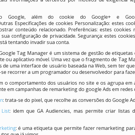
pelo Google, além do cookie do Google+ e Goo
. Outras Especificações de cookies Personalização: estes c
ostrar conteúdo relacionado. Preferências: estes cookies
 sua configuração de privacidade. Segurança: estes cookies 
tá tentando invadir sua conta.
 Google Tag Manager é um sistema de gestão de etiquetas 
 site ou aplicativo móvel. Uma vez que o fragmento de Tag Ma
vés de uma interface de usuário baseada na Web, sem ter q
ta-se recorrer a um programador ou desenvolvedor para faz
em o comportamento dos usuários no site e os agrupa em 
mente em campanhas de remarketing do google Ads em redes d
on
: trata-se do pixel, que recolhe as conversões do Google Ad
List
: idem que GA Audiencies, mas permite criar listas
rketing
: é uma etiqueta que permite fazer remarketing para
tos que já vimos.