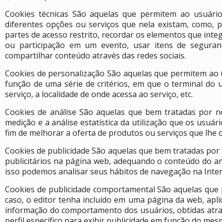
Cookies técnicas São aquelas que permitem ao usuário
diferentes opções ou serviços que nela existam, como, p
partes de acesso restrito, recordar os elementos que inte
ou participação em um evento, usar itens de segura
compartilhar conteúdo através das redes sociais.
Cookies de personalização São aquelas que permitem ao ut
função de uma série de critérios, em que o terminal do 
serviço, a localidade de onde acessa ao serviço, etc.
Cookies de análise São aquelas que bem tratadas por nó
medição e a análise estatística da utilização que os usuá
fim de melhorar a oferta de produtos ou serviços que lhe
Cookies de publicidade São aquelas que bem tratadas por n
publicitários na página web, adequando o conteúdo do an
isso podemos analisar seus hábitos de navegação na Inter
Cookies de publicidade comportamental São aquelas que p
caso, o editor tenha incluído em uma página da web, apli
informação do comportamento dos usuários, obtidas atra
perfil específico para exibir publicidade em função do mes