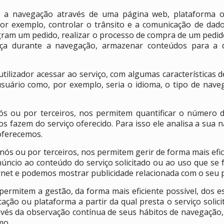
 a navegação através de uma página web, plataforma ou 
or exemplo, controlar o trânsito e a comunicação de dados,
gram um pedido, realizar o processo de compra de um pedido,
nça durante a navegação, armazenar conteúdos para a 
ilizador acessar ao serviço, com algumas características d
usuário como, por exemplo, seria o idioma, o tipo de nave
s ou por terceiros, nos permitem quantificar o número de
rios fazem do serviço oferecido. Para isso ele analisa a sua
 oferecemos.
ós ou por terceiros, nos permitem gerir de forma mais efic
úncio ao conteúdo do serviço solicitado ou ao uso que se 
net e podemos mostrar publicidade relacionada com o seu p
ermitem a gestão, da forma mais eficiente possível, dos es
cação ou plataforma a partir da qual presta o serviço soli
vés da observação contínua de seus hábitos de navegação
mo.