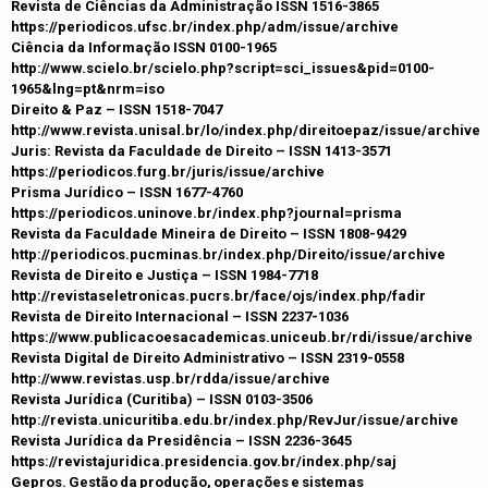
Revista de Ciências da Administração ISSN 1516-3865
https://periodicos.ufsc.br/index.php/adm/issue/archive
Ciência da Informação ISSN 0100-1965
http://www.scielo.br/scielo.php?script=sci_issues&pid=0100-
1965&lng=pt&nrm=iso
Direito & Paz – ISSN 1518-7047
http://www.revista.unisal.br/lo/index.php/direitoepaz/issue/archive
Juris: Revista da Faculdade de Direito – ISSN 1413-3571
https://periodicos.furg.br/juris/issue/archive
Prisma Jurídico – ISSN 1677-4760
https://periodicos.uninove.br/index.php?journal=prisma
Revista da Faculdade Mineira de Direito – ISSN 1808-9429
http://periodicos.pucminas.br/index.php/Direito/issue/archive
Revista de Direito e Justiça – ISSN 1984-7718
http://revistaseletronicas.pucrs.br/face/ojs/index.php/fadir
Revista de Direito Internacional – ISSN 2237-1036
https://www.publicacoesacademicas.uniceub.br/rdi/issue/archive
Revista Digital de Direito Administrativo – ISSN 2319-0558
http://www.revistas.usp.br/rdda/issue/archive
Revista Jurídica (Curitiba) – ISSN 0103-3506
http://revista.unicuritiba.edu.br/index.php/RevJur/issue/archive
Revista Jurídica da Presidência – ISSN 2236-3645
https://revistajuridica.presidencia.gov.br/index.php/saj
Gepros. Gestão da produção, operações e sistemas