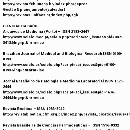
https://revista.feb.unesp.br/index.php/gepros
Gestão & planejamento (salvador)
https://revistas.unifacs.br/index.php/rgb
CIÊNCIAS DA SAÚDE
Arquivos de Medicina (Porto) – ISSN 2183-2447
http://www.scielo.mec.pt/scielo.php?script=sci_issues&pid=0871-
3413&lng=pt&nrm=iso
Brazilian Journal of Medical and Biological Research ISSN 0100-
879X
http://www.scielo.br/scielo.php?script=sci_issues&pid=0100-
879X&lng=pt&nrm=iso
Jornal Brasileiro de Patologia e Medicina Laboratorial ISSN 1676-
2444
http://www.scielo.br/scielo.php?script=sci_issues&pid=1676-
2444&lng=pt&nrm=iso
Revista Bioética – ISSN 1983-8042
http://revistabioetica.cfm.org.br/index.php/revista_bioetica/issue/a
Revista Brasileira de Ciências Farmâceuticas – ISSN 1516-9332