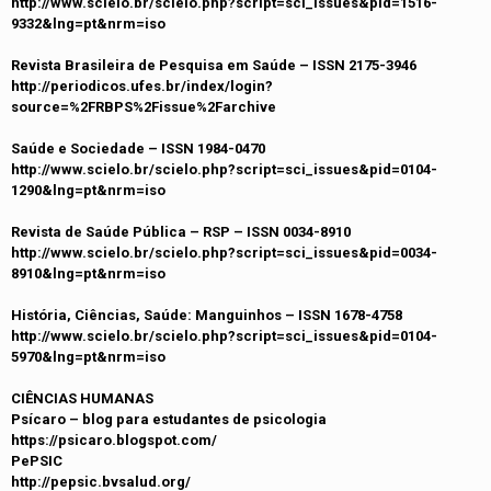
http://www.scielo.br/scielo.php?script=sci_issues&pid=1516-
9332&lng=pt&nrm=iso
Revista Brasileira de Pesquisa em Saúde – ISSN 2175-3946
http://periodicos.ufes.br/index/login?
source=%2FRBPS%2Fissue%2Farchive
Saúde e Sociedade – ISSN 1984-0470
http://www.scielo.br/scielo.php?script=sci_issues&pid=0104-
1290&lng=pt&nrm=iso
Revista de Saúde Pública – RSP – ISSN 0034-8910
http://www.scielo.br/scielo.php?script=sci_issues&pid=0034-
8910&lng=pt&nrm=iso
História, Ciências, Saúde: Manguinhos – ISSN 1678-4758
http://www.scielo.br/scielo.php?script=sci_issues&pid=0104-
5970&lng=pt&nrm=iso
CIÊNCIAS HUMANAS
Psícaro – blog para estudantes de psicologia
https://psicaro.blogspot.com/
PePSIC
http://pepsic.bvsalud.org/