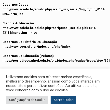
Cadernos Cedes
http://www.scielo.br/scielo.php/script_sci_serial/Ing_pt/pid_0101-
3262/nrm_iso
Ciência & Educação
http://www.scielo.br/scielo.php?script=sci_serial&pid=1516-
7313&lng=pt&nrm=iso
Cadernos De História Da Educação
http://www.seer.ufu.br/index.php/che/index
Cadernos De Educação (Pelotas)
https://periodicos.ufpel.edu.br/ojs2/index.php/caduc/issue/view/391
Cadernos Da Pedagogia (São Carlos)
http://www.cadernosdapedagogia.ufscar.br/index.php/cp/index
Utilizamos cookies para oferecer melhor experiência,
melhorar o desempenho, analisar como você interage em
Cadernos Da Fucamp
nosso site e personalizar conteúdo. Ao utilizar este site,
http://www.fucamp.edu.br/editora/index.php/cadernos/index
você concorda com o uso de cookies.
Caderno Pedagógico
Configurações de Cookie
Aceitar Todos
http://www.univates.br/revistas/i