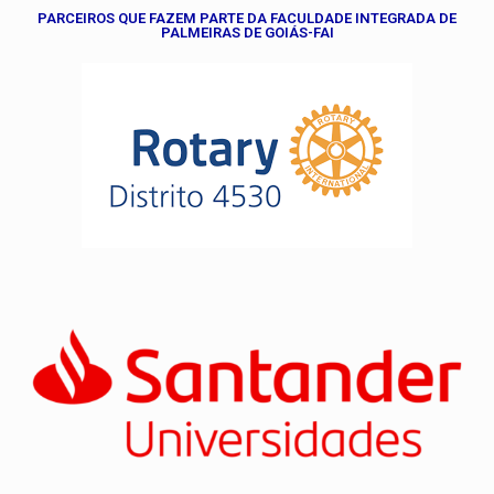
PARCEIROS QUE FAZEM PARTE DA FACULDADE INTEGRADA DE
PALMEIRAS DE GOIÁS-FAI