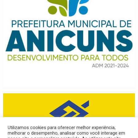
Utilizamos cookies para oferecer melhor experiência,
melhorar o desempenho, analisar como você interage em