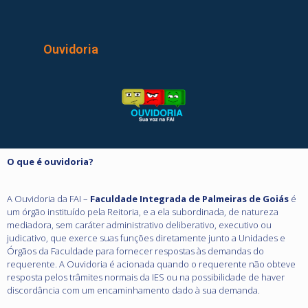
Ouvidoria
O que é ouvidoria?
A Ouvidoria da FAI –
Faculdade Integrada de Palmeiras de Goiás
é
um órgão instituído pela Reitoria, e a ela subordinada, de natureza
mediadora, sem caráter administrativo deliberativo, executivo ou
judicativo, que exerce suas funções diretamente junto a Unidades e
Órgãos da Faculdade para fornecer respostas às demandas do
requerente. A Ouvidoria é acionada quando o requerente não obteve
resposta pelos trâmites normais da IES ou na possibilidade de haver
discordância com um encaminhamento dado à sua demanda.