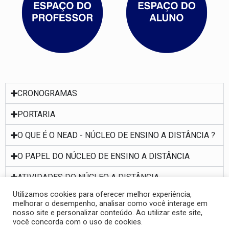
CRONOGRAMAS
PORTARIA
O QUE É O NEAD - NÚCLEO DE ENSINO A DISTÂNCIA ?
O PAPEL DO NÚCLEO DE ENSINO A DISTÂNCIA
ATIVIDADES DO NÚCLEO A DISTÂNCIA
Utilizamos cookies para oferecer melhor experiência,
COORDENAÇÃO DO NÚCLEODE ENSINO A DISTÂNCIA
melhorar o desempenho, analisar como você interage em
nosso site e personalizar conteúdo. Ao utilizar este site,
MAIS INFORMAÇÕES SOBRE O NÚCLEO DE ENSINO A
você concorda com o uso de cookies.
DISTÂNCIA