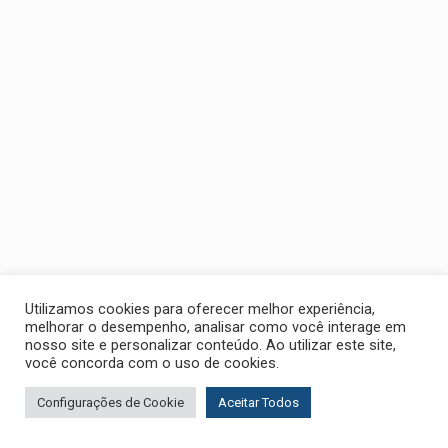
Utilizamos cookies para oferecer melhor experiência,
melhorar o desempenho, analisar como você interage em
nosso site e personalizar conteúdo. Ao utilizar este site,
você concorda com o uso de cookies.
Configurações de Cookie
Aceitar Todos