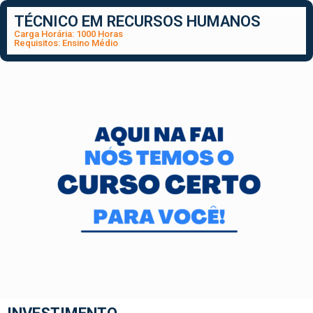
TÉCNICO EM RECURSOS HUMANOS
Carga Horária: 1000 Horas
Requisitos: Ensino Médio