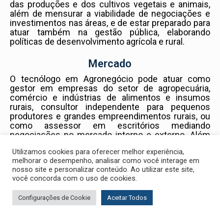
das produções e dos cultivos vegetais e animais,
além de mensurar a viabilidade de negociações e
investimentos nas áreas, e de estar preparado para
atuar também na gestão pública, elaborando
políticas de desenvolvimento agrícola e rural.
Mercado
O tecnólogo em Agronegócio pode atuar como
gestor em empresas do setor de agropecuária,
comércio e indústrias de alimentos e insumos
rurais, consultor independente para pequenos
produtores e grandes empreendimentos rurais, ou
como assessor em escritórios mediando
negociações no mercado interno e externo. Além
disso, o graduado pode atuar em cargos públicos,
Utilizamos cookies para oferecer melhor experiência,
criando políticas de promoção e desenvolvimento
melhorar o desempenho, analisar como você interage em
da agricultura.
nosso site e personalizar conteúdo. Ao utilizar este site,
você concorda com o uso de cookies.
Configurações de Cookie
Aceitar Todos